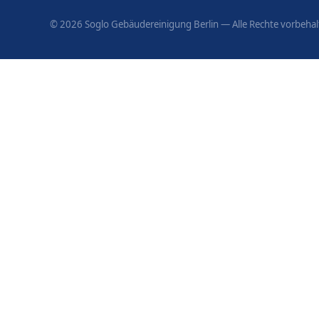
©
2026
Soglo Gebäudereinigung Berlin — Alle Rechte vorbehal