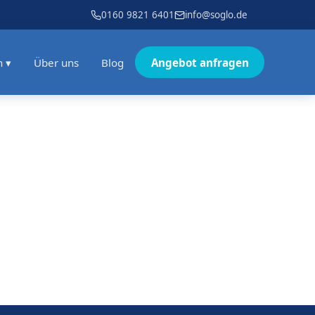
0160 9821 6401
info@soglo.de
n ▾
Über uns
Blog
Angebot anfragen