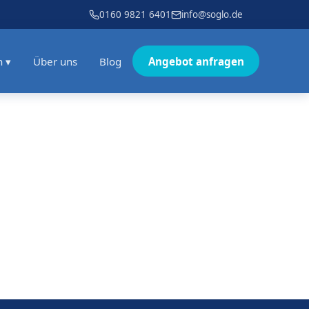
0160 9821 6401
info@soglo.de
n ▾
Über uns
Blog
Angebot anfragen