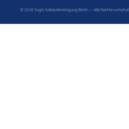
©
2026
Soglo Gebäudereinigung Berlin — Alle Rechte vorbehal