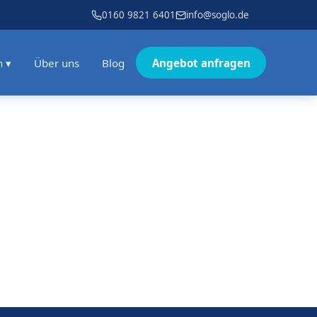
0160 9821 6401
info@soglo.de
n ▾
Über uns
Blog
Angebot anfragen