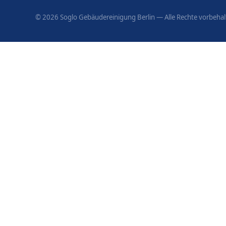
©
2026
Soglo Gebäudereinigung Berlin — Alle Rechte vorbehal