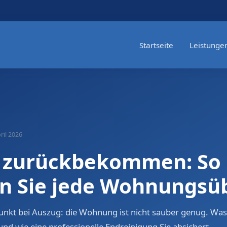
Startseite
Leistunge
ril 2026
 zurückbekommen: So
n Sie jede Wohnungsü
punkt bei Auszug: die Wohnung ist nicht sauber genug. Wa
und wie eine professionelle Endreinigung Sie absichert.