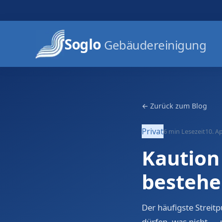
Soglo
Gebäudereinigung
← Zurück zum Blog
Privat
6 min
Lesezeit
10. Ap
Kaution
bestehe
Der häufigste Streit
dürfen, was nicht — 