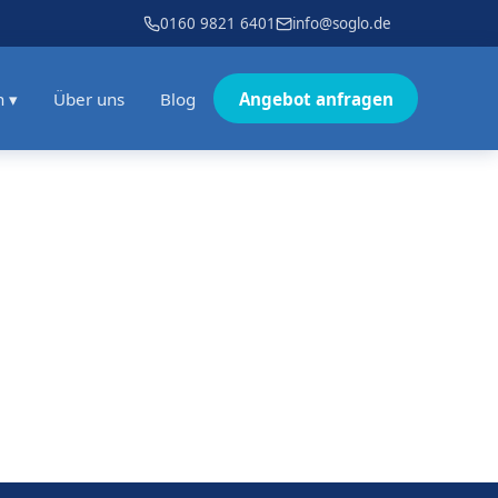
0160 9821 6401
info@soglo.de
n ▾
Über uns
Blog
Angebot anfragen