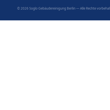
©
2026
Soglo Gebäudereinigung Berlin — Alle Rechte vorbehal